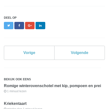
DEEL OP
Twitter
Facebook
Google+
LinkedIn
Vorige
Volgende
BEKIJK OOK EENS
Romige winterovenschotel met kip, pompoen en prei
1 minuut lezen
Kriekentaart
minder dan 1 minuut lezen