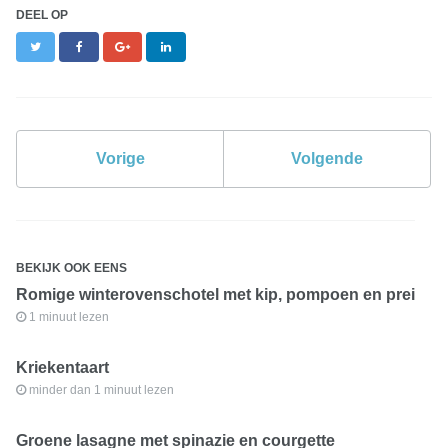
DEEL OP
Twitter
Facebook
Google+
LinkedIn
Vorige
Volgende
BEKIJK OOK EENS
Romige winterovenschotel met kip, pompoen en prei
1 minuut lezen
Kriekentaart
minder dan 1 minuut lezen
Groene lasagne met spinazie en courgette