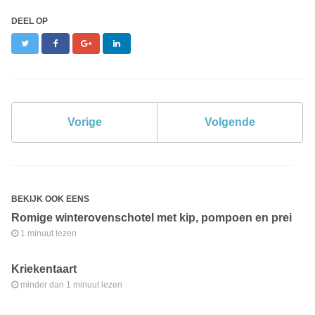
DEEL OP
Twitter
Facebook
Google+
LinkedIn
Vorige
Volgende
BEKIJK OOK EENS
Romige winterovenschotel met kip, pompoen en prei
1 minuut lezen
Kriekentaart
minder dan 1 minuut lezen