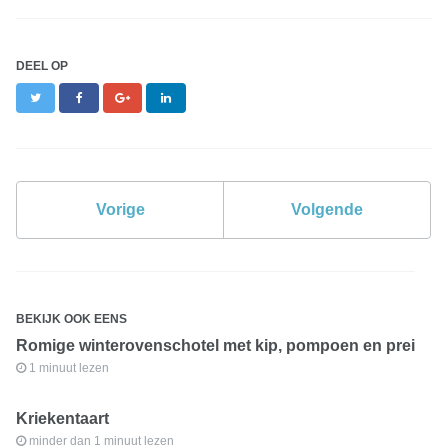
DEEL OP
Twitter
Facebook
Google+
LinkedIn
Vorige
Volgende
BEKIJK OOK EENS
Romige winterovenschotel met kip, pompoen en prei
1 minuut lezen
Kriekentaart
minder dan 1 minuut lezen