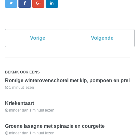
Twitter
Facebook
Google+
LinkedIn
Vorige
Volgende
BEKIJK OOK EENS
Romige winterovenschotel met kip, pompoen en prei
1 minuut lezen
Kriekentaart
minder dan 1 minuut lezen
Groene lasagne met spinazie en courgette
minder dan 1 minuut lezen