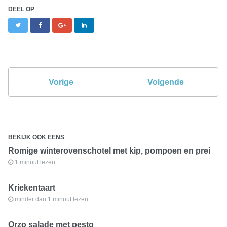
DEEL OP
Twitter
Facebook
Google+
LinkedIn
Vorige
Volgende
BEKIJK OOK EENS
Romige winterovenschotel met kip, pompoen en prei
1 minuut lezen
Kriekentaart
minder dan 1 minuut lezen
Orzo salade met pesto