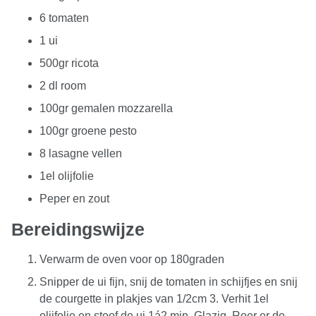
6 tomaten
1 ui
500gr ricota
2 dl room
100gr gemalen mozzarella
100gr groene pesto
8 lasagne vellen
1el olijfolie
Peper en zout
Bereidingswijze
Verwarm de oven voor op 180graden
Snipper de ui fijn, snij de tomaten in schijfjes en snij
de courgette in plakjes van 1/2cm 3. Verhit 1el
olijfolie en stoof de ui 1á2 min. Glazig. Roer er de