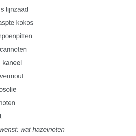
ls lijnzaad
aspte kokos
mpoenpitten
ecannoten
l kaneel
avermout
osolie
noten
t
wenst: wat hazelnoten