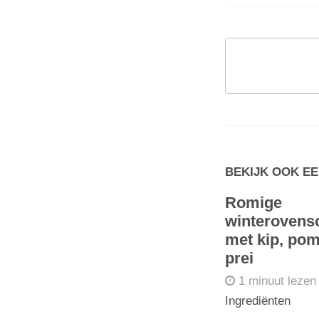
BEKIJK OOK E
Romige
winterovens
met kip, po
prei
1 minuut lezen
Ingrediënten