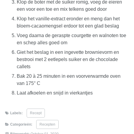
Klop de boter met de suiker romig, voeg de eieren
een voor een toe en mix telkens goed door
Klop het vanille-extract eronder en meng dan het
bloem-cacaomengsel erdoor tot een glad beslag
Voeg daarna de geraspte courgette en walnoten toe
en schep alles goed om
Giet het beslag in een ingevette brownievorm en
bestrooi met 2 eetlepels suiker en de chocolade
callets
Bak 20 à 25 minuten in een voorverwarmde oven
van 175° C
Laat afkoelen en snijd in vierkantjes
Labels:
Recept
Categorieën:
Recepten
Bijgewerkt:
October 01, 2020