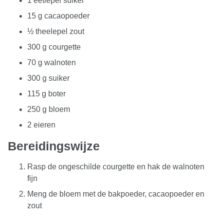
1 eetlepel suiker
15 g cacaopoeder
½ theelepel zout
300 g courgette
70 g walnoten
300 g suiker
115 g boter
250 g bloem
2 eieren
Bereidingswijze
Rasp de ongeschilde courgette en hak de walnoten
fijn
Meng de bloem met de bakpoeder, cacaopoeder en
zout