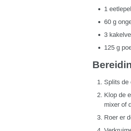
1 eetlepe
60 g ong
3 kakelve
125 g po
Bereidi
Splits de
Klop de e
mixer of
Roer er d
Verkruime