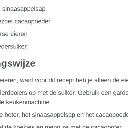
l sinaasappelsap
ezoet cacaopoeder
rse eieren
edersuiker
ngswijze
 eieren, want voor dit recept heb je alleen de ei
ierdooiers op met de suiker. Gebruik een garde
 de keukenmachine.
e boter, het sinaasappelsap en het cacaopoede
l de koekjes en meng ze met de cacaoboter.