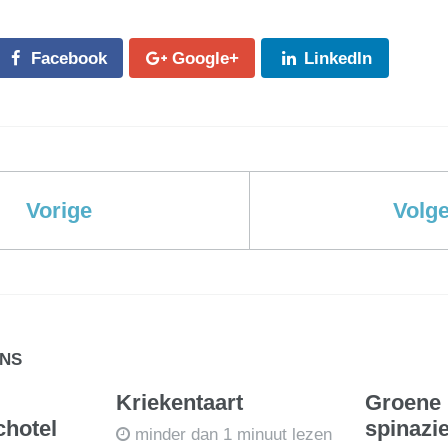
Facebook
Google+
LinkedIn
Vorige
Volg
ENS
Kriekentaart
Groene 
chotel
spinazi
minder dan 1 minuut lezen