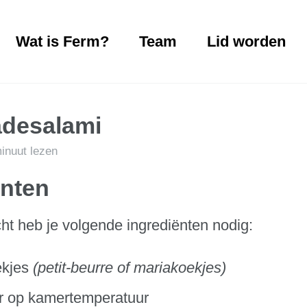
Wat is Ferm?
Team
Lid worden
desalami
inuut lezen
ënten
cht heb je volgende ingrediënten nodig:
ekjes
(petit-beurre of mariakoekjes)
er op kamertemperatuur