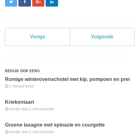
Twitter
Facebook
Google+
LinkedIn
Vorige
Volgende
BEKIJK OOK EENS
Romige winterovenschotel met kip, pompoen en prei
1 minuut lezen
Kriekentaart
minder dan 1 minuut lezen
Groene lasagne met spinazie en courgette
minder dan 1 minuut lezen