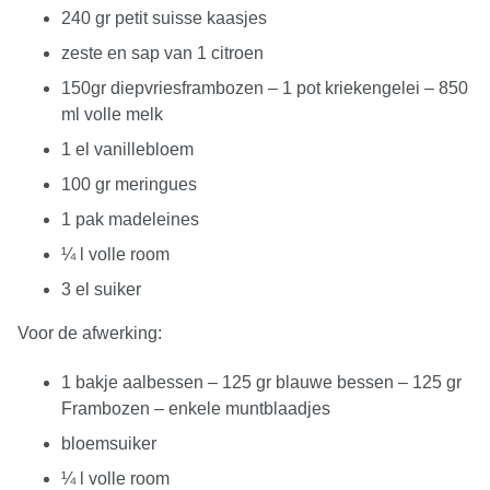
240 gr petit suisse kaasjes
zeste en sap van 1 citroen
150gr diepvriesframbozen – 1 pot kriekengelei – 850
ml volle melk
1 el vanillebloem
100 gr meringues
1 pak madeleines
¼ l volle room
3 el suiker
Voor de afwerking:
1 bakje aalbessen – 125 gr blauwe bessen – 125 gr
Frambozen – enkele muntblaadjes
bloemsuiker
¼ l volle room