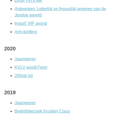
Diner Fin d’été
Antwerpen: Letterlijk en firguurlijk proeven van de
Joodse wereld
Instuif: VIP avond
Arm-knitting
2020
Jaaropener
KVLV wordt Ferm
200ste lid
2019
Jaaropener
Bedrijfsbezoek Kruiden Claus