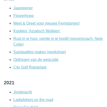
Jaaropener
Flowerhoop
Meet & Greet voor nieuwe Fermdames!
Kookles ‘Aziatisch Wokken’
Rust in je huis, ruimte in je hoofd (opruimcoach, Nele
Colle)
Sandaaltjes maken (workshop)
Opfrissen van de wegcode
City Golf Roeselare
2021
Jinglejacht
Ladiebikers on the road